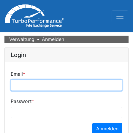
Verwaltung
Anmelden
Login
Email
*
Passwort
*
Anmelden