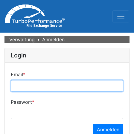
Verwaltung
Anmelden
Login
Email
*
Passwort
*
Anmelden