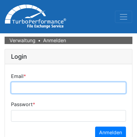
Verwaltung
Anmelden
Login
Email
*
Passwort
*
Anmelden