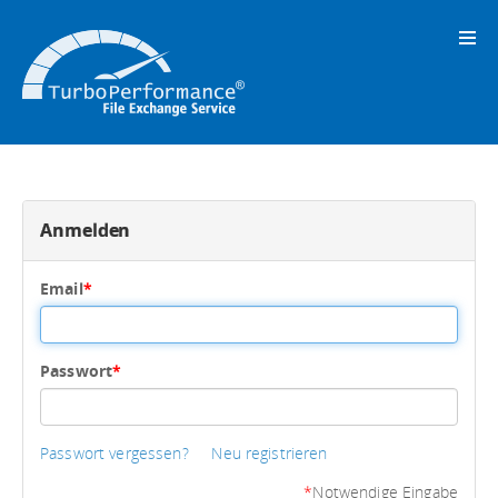
Anmelden
Email
*
Passwort
*
Passwort vergessen?
Neu registrieren
*
Notwendige Eingabe