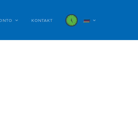
KONTO
KONTAKT
DEUTSCH
ENGLISH
ESPANOL
PORTUGUES
TÜRKÇE
РУССКИЙ