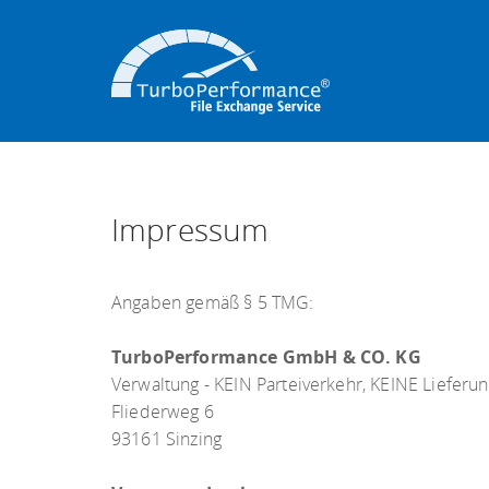
Impressum
Angaben gemäß § 5 TMG:
TurboPerformance GmbH & CO. KG
Verwaltung - KEIN Parteiverkehr, KEINE Lieferu
Fliederweg 6
93161 Sinzing