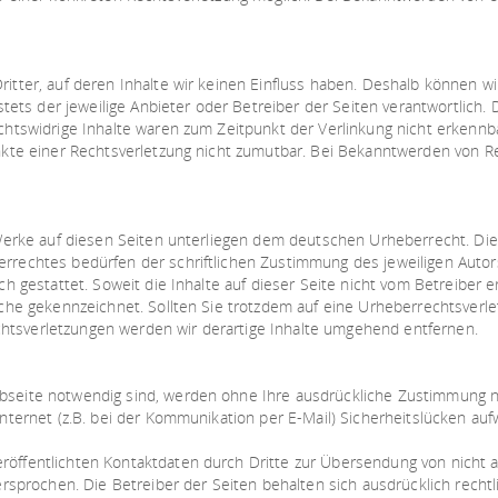
itter, auf deren Inhalte wir keinen Einfluss haben. Deshalb können w
stets der jeweilige Anbieter oder Betreiber der Seiten verantwortlich.
htswidrige Inhalte waren zum Zeitpunkt der Verlinkung nicht erkennba
nkte einer Rechtsverletzung nicht zumutbar. Bei Bekanntwerden von R
Werke auf diesen Seiten unterliegen dem deutschen Urheberrecht. Die 
rechtes bedürfen der schriftlichen Zustimmung des jeweiligen Autors
ch gestattet. Soweit die Inhalte auf dieser Seite nicht vom Betreiber 
lche gekennzeichnet. Sollten Sie trotzdem auf eine Urheberrechtsver
tsverletzungen werden wir derartige Inhalte umgehend entfernen.
seite notwendig sind, werden ohne Ihre ausdrückliche Zustimmung ni
nternet (z.B. bei der Kommunikation per E-Mail) Sicherheitslücken auf
öffentlichten Kontaktdaten durch Dritte zur Übersendung von nicht 
ersprochen. Die Betreiber der Seiten behalten sich ausdrücklich recht