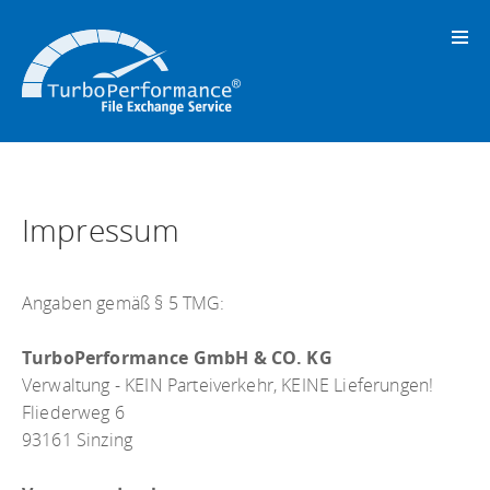
Impressum
Angaben gemäß § 5 TMG:
TurboPerformance GmbH & CO. KG
Verwaltung - KEIN Parteiverkehr, KEINE Lieferungen!
Fliederweg 6
93161 Sinzing