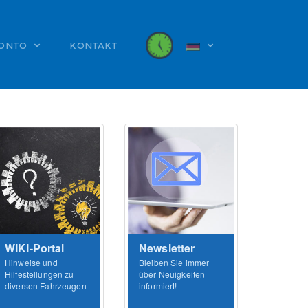
KONTO
KONTAKT
DEUTSCH
ENGLISH
ESPANOL
PORTUGUES
TÜRKÇE
РУССКИЙ
WIKI-Portal
Newsletter
Hinweise und
Bleiben Sie immer
Hilfestellungen zu
über Neuigkeiten
diversen Fahrzeugen
informiert!