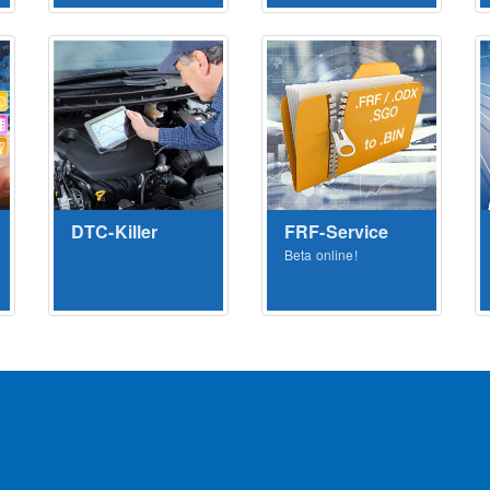
DTC-Killer
FRF-Service
Beta online!