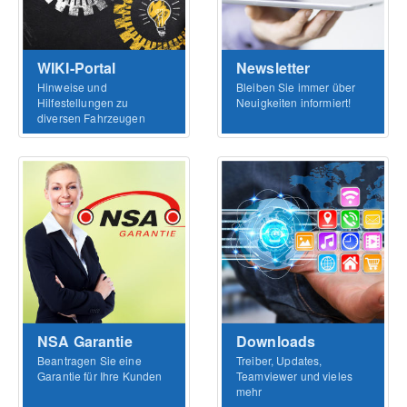
WIKI-Portal
Newsletter
Hinweise und
Bleiben Sie immer über
Hilfestellungen zu
Neuigkeiten informiert!
diversen Fahrzeugen
NSA Garantie
Downloads
Beantragen Sie eine
Treiber, Updates,
Garantie für Ihre Kunden
Teamviewer und vieles
mehr