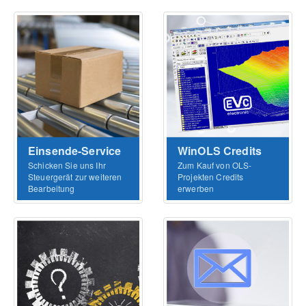
Einsende-Service
WinOLS Credits
Schicken Sie uns Ihr
Zum Kauf von OLS-
Steuergerät zur weiteren
Projekten Credits
Bearbeitung
erwerben